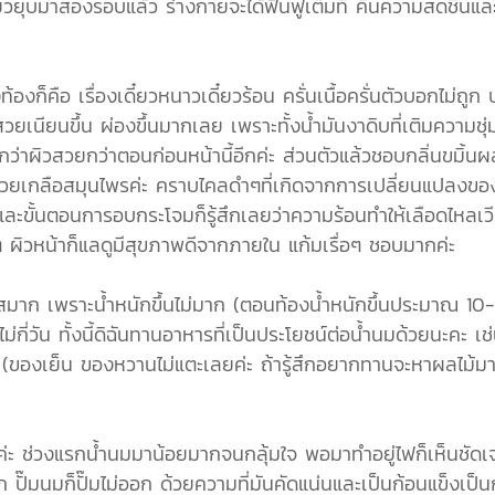
วยุบมาสองรอบแล้ว ร่างกายจะได้ฟื้นฟูเต็มที่ คืนความสดชื่นและกำ
งท้องก็คือ เรื่องเดี๋ยวหนาวเดี๋ยวร้อน ครั่นเนื้อครั่นตัวบอกไม่ถูก
วสวยเนียนขึ้น ผ่องขึ้นมากเลย เพราะทั้งน้ำมันงาดิบที่เติมความชุ่ม
ู้สึกว่าผิวสวยกว่าตอนก่อนหน้านี้อีกค่ะ ส่วนตัวแล้วชอบกลิ่นข
ด้วยเกลือสมุนไพรค่ะ คราบไคลดำๆที่เกิดจากการเปลี่ยนแปลงของ
จริงๆ และขั้นตอนการอบกระโจมก็รู้สึกเลยว่าความร้อนทำให้เลือดไ
ๆ ผิวหน้าก็แลดูมีสุขภาพดีจากภายใน แก้มเรื่อๆ ชอบมากค่ะ
รียสมาก เพราะน้ำหนักขึ้นไม่มาก (ตอนท้องน้ำหนักขึ้นประมาณ 10-12
กี่วัน ทั้งนี้ดิฉันทานอาหารที่เป็นประโยชน์ต่อน้ำนมด้วยนะคะ เช
ของเย็น ของหวานไม่แตะเลยค่ะ ถ้ารู้สึกอยากทานจะหาผลไม้มาทาน
นมค่ะ ช่วงแรกน้ำนมมาน้อยมากจนกลุ้มใจ พอมาทำอยู่ไฟก็เห็นชัด
 ปั๊มนมก็ปั๊มไม่ออก ด้วยความที่มันคัดแน่นและเป็นก้อนแข็งเป็