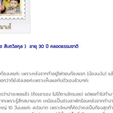
ัช สืบถวิลกุล ) อายุ 30 ปี คลอดธรรมชาติ
งสองท้องเลยค่ะ เพราะหลังจากทำอยู่ไฟตอนท้องแรก (น้องนะโม) แล้
อกว่าดียังไงเลยค่ะเพราะเห็นผลกับตัวเองล้วนๆค่ะ
ิดว่าน่าจะพอแล้ว (คิดเอาเอง ไม่ได้ถามใครเลย) แต่พอทำไปทำมาก็
กว่ามากเพราะรู้สึกสบายมาก เหมือนเป็นช่วงลาพักร้อนหลังจากทำ
ใหญ่ 10 วันเลยค่ะ สะใจมาก เพราะไหนๆก็คิดว่าคงเป็นท้องสุดท้