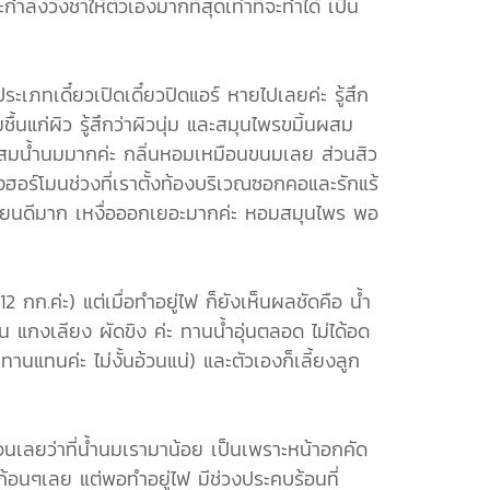
ลังวังชาให้ตัวเองมากที่สุดเท่าที่จะทำได้ เป็น
 ประเภทเดี๋ยวเปิดเดี๋ยวปิดแอร์ หายไปเลยค่ะ รู้สึก
ชื้นแก่ผิว รู้สึกว่าผิวนุ่ม และสมุนไพรขมิ้นผสม
มิ้นผสมน้ำนมมากค่ะ กลิ่นหอมเหมือนขนมเลย ส่วนสิว
ฮอร์โมนช่วงที่เราตั้งท้องบริเวณซอกคอและรักแร้
หลเวียนดีมาก เหงื่อออกเยอะมากค่ะ หอมสมุนไพร พอ
 กก.ค่ะ) แต่เมื่อทำอยู่ไฟ ก็ยังเห็นผลชัดคือ น้ำ
่น แกงเลียง ผัดขิง ค่ะ ทานน้ำอุ่นตลอด ไม่ได้อด
แทนค่ะ ไม่งั้นอ้วนแน่) และตัวเองก็เลี้ยงลูก
เจนเลยว่าที่น้ำนมเรามาน้อย เป็นเพราะหน้าอกคัด
นก้อนๆเลย แต่พอทำอยู่ไฟ มีช่วงประคบร้อนที่