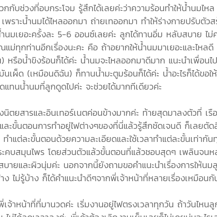
บวกกับช่วงที่อบกระโจม รู้สึกได้เลยค่ะว่าความร้อนทำให้น้ำน
ึ้น เพราะน้ำนมได้ไหลออกมา ถ่ายเทออกมา ทำให้ร่างกายปรับตัวสร้
้ำนมเยอะครั้งละ 5-6 ออนซ์เลยค่ะ ลูกได้ทานอิ่ม หลับสบาย ไม่ค
ณแม่ทุกท่านอีกเรื่องนะคะ คือ ถ้าอยากให้น้ำนมมาเยอะและไหลดี
อน) หรือน้ำขิงร้อนก็ได้ค่ะ น้ำนมจะไหลออกมาดีมาก แนะนำเพื่อ
ามันเผ็ด (เหมือนดิฉัน) ก็ทานน้ำมะตูมร้อนก็ได้ค่ะ น้ำอะไรก็ได้ขอ
ทนน้ำนมที่ลูกดูดไปค่ะ จะช่วยได้มากทีเดียวค่ะ
างนิตยสารและอินเทอร์เนตค่อนข้างมากค่ะ ท้ายสุดมาลงตัวที่ เรือน
ละขั้นตอนการทำอยู่ไฟต่างๆของที่นี่แล้วรู้สึกชัดเจนดี ก็เลยตัดส
็นมาก ทำแต่ละขั้นตอนด้วยความละเอียดและใช้เวลาทำแต่ละขั้นเท่า
ะคบสมุนไพร โดยส่วนตัวแล้วขั้นตอนที่แล้วชอบสุดๆ เพลินจนห
มาก สบายและผิวนุ่มค่ะ นอกจากนี้ยังถามขอคำแนะนำเรื่องการให้นมลูก
ง ไม่รู้บ้าง ก็ได้คำแนะนำดีๆจากพี่เจ้าหน้าที่หลายเรื่องเหมือนก
ี่เจ้าหน้าที่ที่มานวดค่ะ เริ่มงานอยู่ไฟตรงเวลาทุกวัน ถ้าวันไ