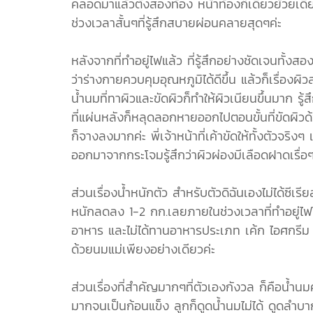
คลอดมาแล้วตั้งสองท้อง หน้าท้องก็เดี๋ยวย้วยเดี๋ย
ช่วงเวลาสั้นๆที่รู้สึกสบายผ่อนคลายสุดๆค่ะ
หลังจากที่ทำอยู่ไฟแล้ว ที่รู้สึกอย่างชัดเจนทั้งสอ
ว่าร่างกายควบคุมอุณหภูมิได้ดีขึ้น แล้วก็เรื่องผิ
น้ำนมที่ทาผิวและขัดผิวก็ทำให้ผิวเนียนขึ้นมาก ร
ที่แผ่นหลังก็หลุดลอกหายออกไปตอนขั้นที่ขัดผิว
ก็จางลงมากค่ะ พี่เจ้าหน้าที่เค้าขัดให้ทั้งตัว
ออกมาจากกระโจมรู้สึกว่าผิวผ่องมีเลือดฝาดเรื่อ
ส่วนเรื่องน้ำหนักตัว สำหรับตัวดิฉันเองไม่ได้ซีเ
หนักลดลง 1-2 กก.เลยภายในช่วงเวลาที่ทำอยู่ไฟไม่
อาหาร และไม่ได้ทานอาหารประเภท เค้ก ไอศกรีม (
ด้วยนมแม่เพียงอย่างเดียวค่ะ
ส่วนเรื่องที่สำคัญมากๆที่ตัวเองกังวล ก็คือน้ำ
มากจนเป็นก้อนแข็ง ลูกก็ดูดน้ำนมไม่ได้ ดูดลำบาก