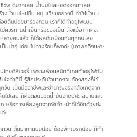
มไหล flow ดีมากเลย น้ำนมไหลหยดออกมาเลย
างน้ำนมใหม่ขึ้น หมุนเวียนอย่างนี้ ทำให้น้ำนม
่อยตื่นบ่อยมาร้องกวน เราก็ได้ทำอยู่ไฟแบบ
 ไม่ควรทานน้ำเย็นหรือของเย็น ถึงแม้อากาศจะ
นไปหลายคนแล้ว ก็ได้ผลดีเหมือนกันทุกคนเลย
ให้เป็นน้ำอุ่นค่อนไปทางร้อนก็พอค่ะ (เอาพอดีๆนะคะ
ไทยดีลิเวอรี่ เพราะเพื่อนสนิทที่เคยทำอยู่ไฟกับ
ินใจทำที่นี่ รู้สึกประทับใจมากๆจนท้องสองก็ใช้
กันทุกวัน เป็นมืออาชีพและชำนาญจริงๆสังเกตุจาก
ลับไปเลย ก็คือตอนนวดน้ำมันงาดิบค่ะ สบายและ
 หรือการเลี้ยงลูกจากพี่เจ้าหน้าที่ได้อีกด้วยค่ะ
ันค่ะ
หนลูกกวน ตื่นมาทานนมบ่อย ต้องพักเบรกบ่อย ก็ทำ