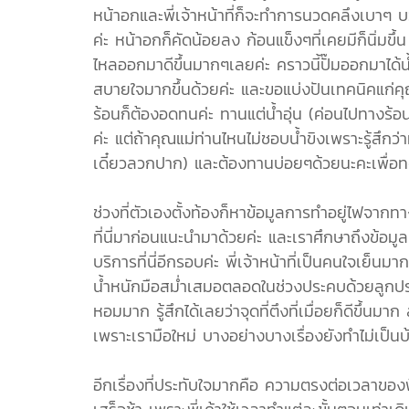
หน้าอกและพี่เจ้าหน้าที่ก็จะทำการนวดคลึงเบาๆ 
ค่ะ หน้าอกก็คัดน้อยลง ก้อนแข็งๆที่เคยมีก็นิ่มข
ไหลออกมาดีขึ้นมากๆเลยค่ะ คราวนี้ปั๊มออกมาได้น
สบายใจมากขึ้นด้วยค่ะ และขอแบ่งปันเทคนิคแก่คุ
ร้อนก็ต้องอดทนค่ะ ทานแต่น้ำอุ่น (ค่อนไปทางร้
ค่ะ แต่ถ้าคุณแม่ท่านไหนไม่ชอบน้ำขิงเพราะรู้สึกว่
เดี๋ยวลวกปาก) และต้องทานบ่อยๆด้วยนะคะเพื่อทดแ
ช่วงที่ตัวเองตั้งท้องก็หาข้อมูลการทำอยู่ไฟจากท
ที่นี่มาก่อนแนะนำมาด้วยค่ะ และเราศึกษาถึงข้อมูลแ
บริการที่นี่อีกรอบค่ะ พี่เจ้าหน้าที่เป็นคนใจเย
น้ำหนักมือสม่ำเสมอตลอดในช่วงประคบด้วยลูกปร
หอมมาก รู้สึกได้เลยว่าจุดที่ตึงที่เมื่อยก็ดีขึ้น
เพราะเรามือใหม่ บางอย่างบางเรื่องยังทำไม่เป็นบ้า
อีกเรื่องที่ประทับใจมากคือ ความตรงต่อเวลาของพ