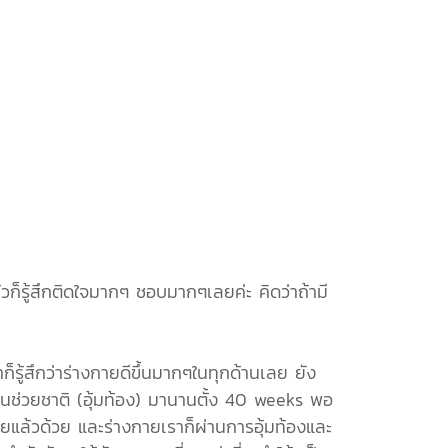
วก็รู้สึกติดใจมากๆ ชอบมากๆเลยค่ะ คิดว่าถ้ามี
รู้สึกว่าร่างกายดีขึ้นมากๆในทุกด้านเลย ยัง
งานช่วยชาติ (อุ้มท้อง) มานานตั้ง 40 weeks พอ
ายแล้วด้วย และร่างกายเราก็ผ่านการอุ้มท้องและ