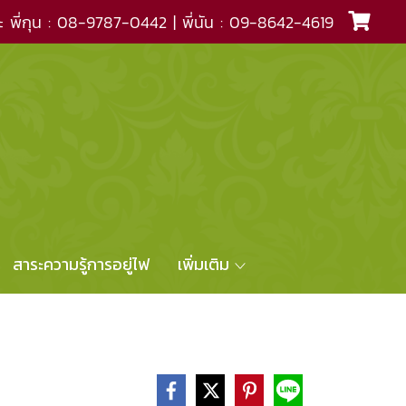
ะ พี่กุน : 08-9787-0442 | พี่นัน : 09-8642-4619
สาระความรู้การอยู่ไฟ
เพิ่มเติม