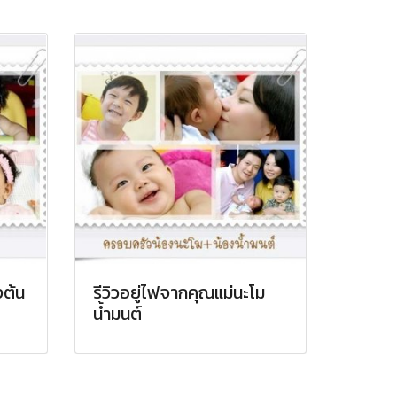
งต้น
รีวิวอยู่ไฟจากคุณแม่นะโม
น้ำมนต์