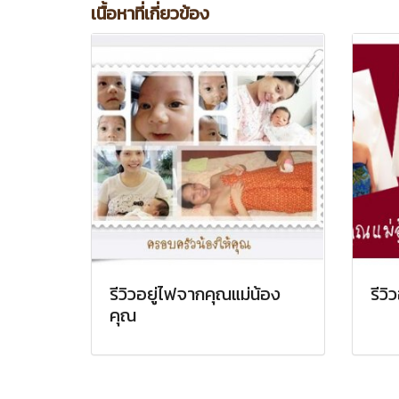
เนื้อหาที่เกี่ยวข้อง
รีวิวอยู่ไฟจากคุณแม่น้อง
รีวิ
คุณ