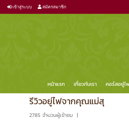
เข้าสู่ระบบ
สมัครสมาชิก
หน้าแรก
เกี่ยวกับเรา
คอร์สอยู่
รีวิวอยู่ไฟจากคุณแม่สุ
2785 จำนวนผู้เข้าชม
|