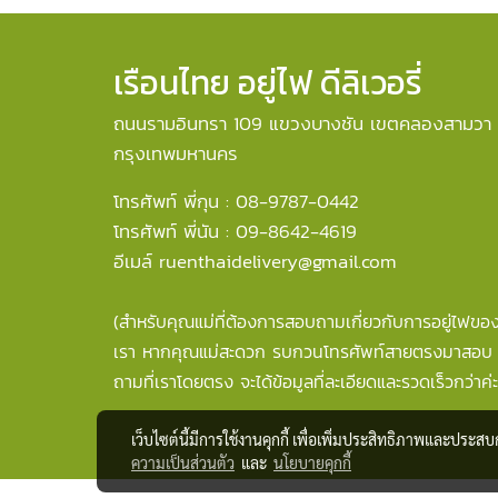
เรือนไทย อยู่ไฟ ดีลิเวอรี่
ถนนรามอินทรา 109 แขวงบางชัน เขตคลองสามวา
กรุงเทพมหานคร
โทรศัพท์ พี่กุน : 08-9787-0442
โทรศัพท์ พี่นัน : 09-8642-4619
อีเมล์ ruenthaidelivery@gmail.com
(สำหรับคุณแม่ที่ต้องการสอบถามเกี่ยวกับการอยู่ไฟขอ
เรา หากคุณแม่สะดวก รบกวนโทรศัพท์สายตรงมาสอบ
ถามที่เราโดยตรง จะได้ข้อมูลที่ละเอียดและรวดเร็วกว่าค่ะ
เว็บไซต์นี้มีการใช้งานคุกกี้ เพื่อเพิ่มประสิทธิภาพและประส
ความเป็นส่วนตัว
และ
นโยบายคุกกี้