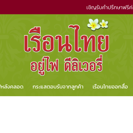
เชิญรับคำปรึกษาฟรีค่
ไฟหลังคลอด
กระแสตอบรับจากลูกค้า
เรือนไทยออกสื่อ