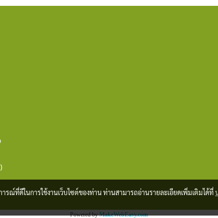
ง
)
บการณ์ที่ดีในการใช้งานเว็บไซต์ของท่าน ท่านสามารถอ่านรายละเอียดเพิ่มเติมได้ที่
Powered by
MakeWebEasy.com