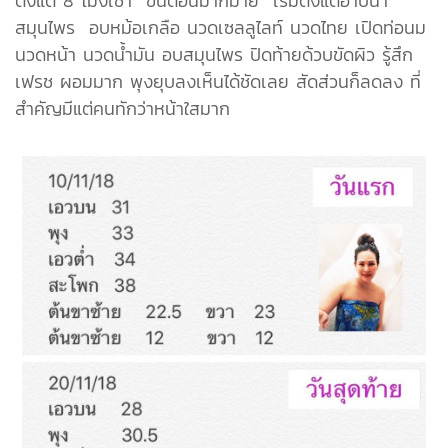
ตั้งแต่ 8 โมงเช้า ขั้นตอนมากมาย เริ่มตั้งแต่อาบน้ำ
สมุนไพร อบหม้อเกลือ นวดเซลลูไลท์ นวดไทย เปิดท่อนม
นวดหน้า นวดน้ำมัน อบสมุนไพร ปิดท้ายด้วบขัดผิว รู้สึก
เฟรช ผอมมาก พุงยุบลงเห็นได้ชัดเลย สัดส่วนก็ลดลง ที่
สำคัญมีแต่คนทักว่าหน้าใสมาก