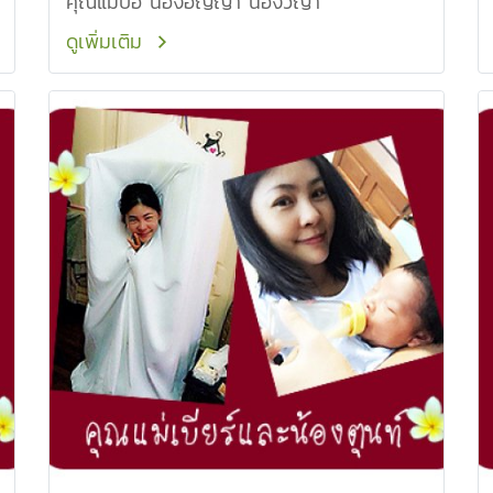
คุณแม่ปอ น้องอัญญ่า น้องวีญ่า
ดูเพิ่มเติม