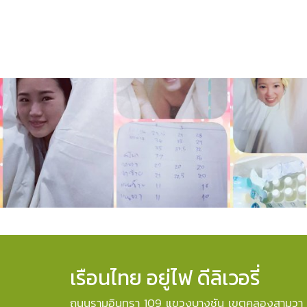
ภาพความประทับใจ (3)
ภาพ
ภาพความประทับใจ
,
1351 ผู้ชม
ภาพควา
เรือนไทย อยู่ไฟ ดีลิเวอรี่
ถนนรามอินทรา 109 แขวงบางชัน เขตคลองสามวา