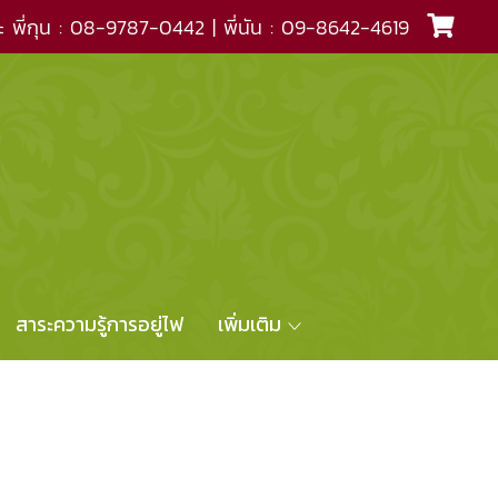
ะ พี่กุน : 08-9787-0442 | พี่นัน : 09-8642-4619
สาระความรู้การอยู่ไฟ
เพิ่มเติม