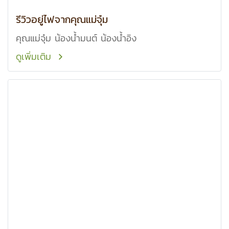
รีวิวอยู่ไฟจากคุณแม่จุ๋ม
คุณแม่จุ๋ม น้องน้ำมนต์ น้องน้ำอิง
ดูเพิ่มเติม