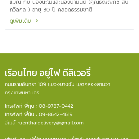
แม่ณี กับ น้องนะโมและน้องน้ำมนต์ (คุณธัญญภัช สืบ
ถวิลกุล ) อายุ 30 ปี คลอดธรรมชาติ
ดูเพิ่มเติม
เรือนไทย อยู่ไฟ ดีลิเวอรี่
ถนนรามอินทรา 109 แขวงบางชัน เขตคลองสามวา
กรุงเทพมหานคร
โทรศัพท์ พี่กุน : 08-9787-0442
โทรศัพท์ พี่นัน : 09-8642-4619
อีเมล์ ruenthaidelivery@gmail.com