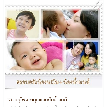
รีวิวอยู่ไฟจากคุณแม่นะโมน้ำมนต์